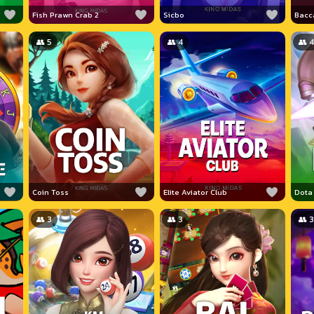
Fish Prawn Crab 2
Sicbo
Bacc
👥 5
👥 4
👥 
Coin Toss
Elite Aviator Club
Dota
👥 3
👥 3
👥 