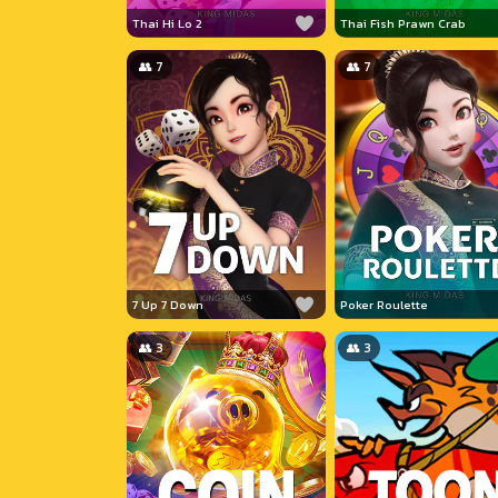
Thai Hi Lo 2
Thai Fish Prawn Crab
👥 7
👥 7
7 Up 7 Down
Poker Roulette
👥 3
👥 3