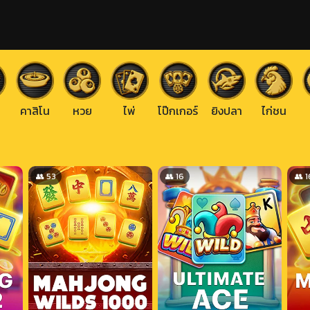
คาสิโน
หวย
ไพ่
โป๊กเกอร์
ยิงปลา
ไก่ชน
👥 53
👥 16
👥 1