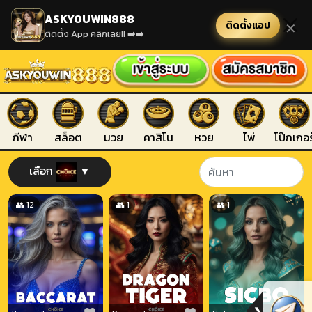
ASKYOUWIN888
ติดตั้งแอป
✕
ติดตั้ง App คลิกเลย!! ➡️➡️
กีฬา
สล็อต
มวย
คาสิโน
หวย
ไพ่
โป๊กเกอร
เลือก
▼
👥 12
👥 1
👥 1