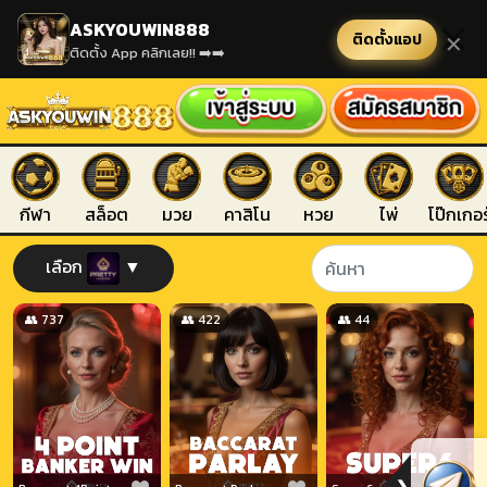
ASKYOUWIN888
ติดตั้งแอป
✕
ติดตั้ง App คลิกเลย!! ➡️➡️
กีฬา
สล็อต
มวย
คาสิโน
หวย
ไพ่
โป๊กเกอร
เลือก
▼
👥 737
👥 422
👥 44