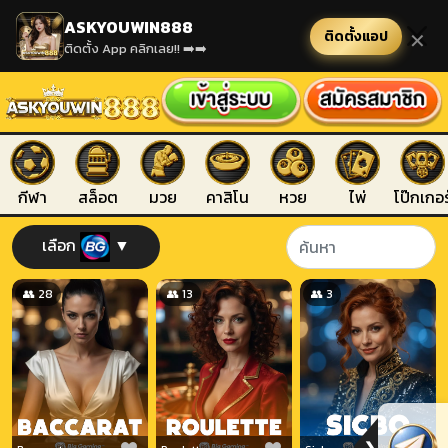
ASKYOUWIN888
ติดตั้งแอป
✕
ติดตั้ง App คลิกเลย!! ➡️➡️
กีฬา
สล็อต
มวย
คาสิโน
หวย
ไพ่
โป๊กเกอร
เลือก
▼
👥 28
👥 13
👥 3