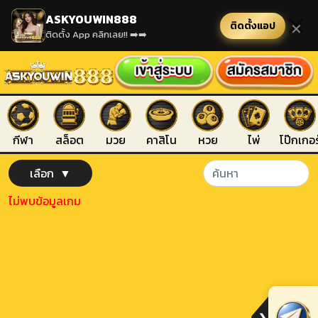
ASKYOUWIN888
ติดตั้งแอป
✕
ติดตั้ง App คลิกเลย!! ➡️➡️
กีฬา
สล็อต
มวย
คาสิโน
หวย
ไพ่
โป๊กเกอร
เลือก
▼
ไม่พบข้อมูลเกม